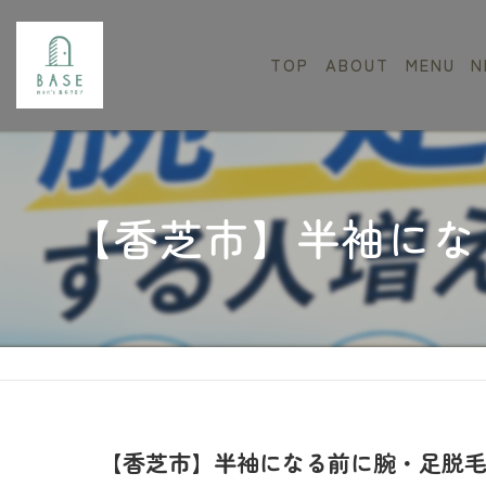
TOP
ABOUT
MENU
N
学生割引
定額プラ
【香芝市】半袖にな
Eライト
【香芝市】半袖になる前に腕・足脱